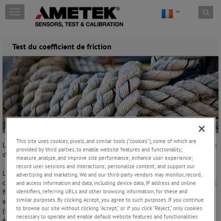
Skip to content
T
o
g
g
Test du coefficient de friction
l
e
n
a
v
i
g
a
t
i
This site uses cookies, pixels, and similar tools (“cookies”), some of which are
o
Le coefficient de friction (COF) est égal à la valeur maximale de la force
provided by third parties, to enable website features and functionality;
n
de friction divisée par la force normale.
measure, analyze, and improve site performance; enhance user experience;
record user sessions and interactions; personalize content; and support our
Les tests de coefficient de friction sont utilisés pour déterminer les
advertising and marketing. We and our third-party vendors may monitor, record,
caractéristiques de friction de nombreux matériaux: des lubrifiants aux
and access information and data, including device data, IP address and online
identifiers, referring URLs and other browsing information, for these and
films, en passant par les articles domestiques (tuiles en céramique). Il
similar purposes. By clicking Accept, you agree to such purposes. If you continue
est généralement défini comme la facilité avec laquelle deux surfaces
to browse our site without clicking “Accept,” or if you click “Reject,” only cookies
(souvent de matériaux différents) glissent l'une contre l'autre. Il est
necessary to operate and enable default website features and functionalities
égal à la valeur maximale de la force de friction divisée par la force