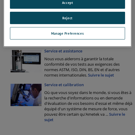
Lloyd Instruments et Davenport. Vous pourrez
Accept
également télécharger nos certificats et notre
dé
...
Suivre le sujet
Reject
Remplacement des produits obsolètes
Trouvez nos instruments d'essai de matériaux et
Manage Preferences
de mesure de force obsolètes et leurs
remplacements ici.
Suivre le sujet
Service et assistance
Nous vous aiderons à garantir la totale
conformité de vos tests aux exigences des
normes ASTM, ISO, DIN, BS, EN et d'autres
normes internationales.
Suivre le sujet
Service et calibration
Où que vous soyez dans le monde, si vous êtes à
la recherche d'informations ou en demande
d'évaluation de vos besoins d'essai et même déjà
équipé d'un système de mesure de force, vous
pouvez être certain qu'Ametek va
...
Suivre le
sujet