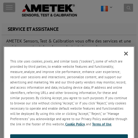
Skip to content
T
o
g
g
SERVICE ET ASSISTANCE
l
e
AMETEK Sensors, Test & Calibration vous offre des services et une
n
assistance partout dans le monde, tant si vous devez encore
a
évaluer vos exigences d'essai que si vous avez déjà investi dans
v
un nouveau système d'essai. Nous nous engageons à vous
i
This site uses cookies, pixels, and similar tools (“cookies”), some of which are
apporter une assistance pour l'utilisation, un support technique,
g
provided by third parties, to enable website features and functionality;
un service après-vente et une formation à l'utilisation des
measure, analyze, and improve site performance; enhance user experience;
a
produits et des logiciels de première classe.
record user sessions and interactions; personalize content; and support our
t
advertising and marketing. We and our third-party vendors may monitor, record,
i
FAQ
and access information and data, including device data, IP address and online
o
identifiers, referring URLs and other browsing information, for these and
Sur cette page, vous trouverez certaines des
n
similar purposes. By clicking Accept, you agree to such purposes. If you continue
questions les plus fréquentes sur les essais de
to browse our site without clicking “Accept,” or if you click “Reject,” only cookies
matériaux et la mesure de force.
Suivre le sujet
necessary to operate and enable default website features and functionalities
will be deployed. By using this site or clicking “Accept,” “Reject,” or “Manage
Documentation et Manuels
Preferences” you acknowledge and agree to our Privacy Policy available through
Dans notre section Documentation et Manuels,
the link in the footer of this website,
Cookie Policy
, and
Terms of Use
.
vous trouverez les manuels de vos
dynamomètres et machines d'essai Chatillon,