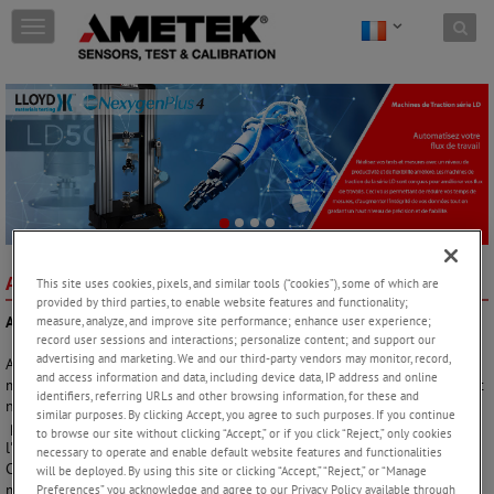
Skip to content
T
o
g
g
l
e
n
a
v
i
g
a
t
AmetekTest France
AT A GLANCE
This site uses cookies, pixels, and similar tools (“cookies”), some of which are
i
provided by third parties, to enable website features and functionality;
o
measure, analyze, and improve site performance; enhance user experience;
AMETEK Sensors, Test & Calibration - Measuring Up to Your Standards!
record user sessions and interactions; personalize content; and support our
n
advertising and marketing. We and our third-party vendors may monitor, record,
AMETEK Sensors, Test & Calibration fournit des machines d'essais des
and access information and data, including device data, IP address and online
matériaux et instruments de mesure de force qui délivrent le plus haut
identifiers, referring URLs and other browsing information, for these and
niveau de performance et de précision pour les tests en contrôle
similar purposes. By clicking Accept, you agree to such purposes. If you continue
production, en contrôle qualité, en laboratoire pour la recherche et
to browse our site without clicking “Accept,” or if you click “Reject,” only cookies
l'éducation.
necessary to operate and enable default website features and functionalities
Chatillon et Lloyd Instruments sont quelques-unes des marques
will be deployed. By using this site or clicking “Accept,” “Reject,” or “Manage
mondialement renommées proposée par AMETEK Sensors, Test &
Preferences” you acknowledge and agree to our Privacy Policy available through