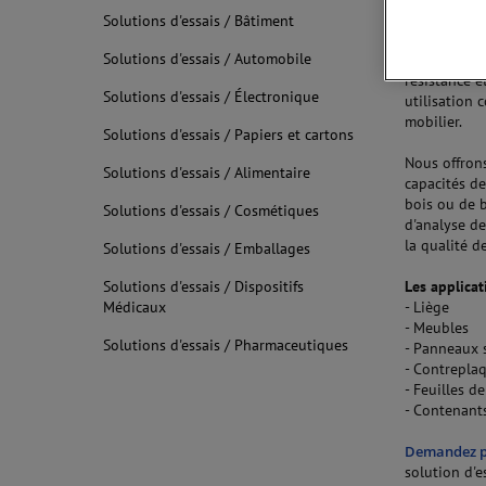
Solutions d'essais / Bâtiment
La
flexion
, 
Solutions d'essais / Automobile
en considéra
résistance e
Solutions d'essais / Électronique
utilisation
mobilier.
Solutions d'essais / Papiers et cartons
Nous offron
Solutions d'essais / Alimentaire
capacités de
bois ou de b
Solutions d'essais / Cosmétiques
d'analyse d
la qualité 
Solutions d'essais / Emballages
Solutions d'essais / Dispositifs
Les applicat
Médicaux
- Liège
- Meubles
Solutions d'essais / Pharmaceutiques
- Panneaux s
- Contrepla
- Feuilles d
- Contenant
Demandez p
solution d'e