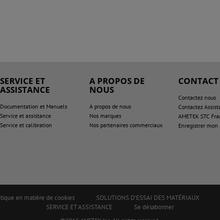
SERVICE ET
A PROPOS DE
CONTACT
ASSISTANCE
NOUS
Contactez nous
Documentation et Manuels
A propos de nous
Contactez Assist
Service et assistance
Nos marques
AMETEK STC Fra
Service et calibration
Nos partenaires commerciaux
Enregistrer mon 
itique en matière de cookies
SOLUTIONS D'ESSAI DES MATÉRIAUX
SERVICE ET ASSISTANCE
Se désabonner