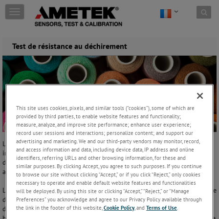
Skip to content
T
o
g
g
Test de résistance au déchirement
l
e
n
a
v
i
g
This site uses cookies, pixels, and similar tools (“cookies”), some of which are
a
provided by third parties, to enable website features and functionality;
t
measure, analyze, and improve site performance; enhance user experience;
i
record user sessions and interactions; personalize content; and support our
advertising and marketing. We and our third-party vendors may monitor, record,
o
Le test de résistance au déchirement peut se trouver dans les
and access information and data, including device data, IP address and online
n
industries des films plastiques, du papier et textiles. La résistance au
identifiers, referring URLs and other browsing information, for these and
déchirement est la mesure de la capacité d'un échantillon de résister
similar purposes. By clicking Accept, you agree to such purposes. If you continue
au déchirement.
to browse our site without clicking “Accept,” or if you click “Reject,” only cookies
necessary to operate and enable default website features and functionalities
La résistance au déchirement peut être fortement affectée par la vitesse
will be deployed. By using this site or clicking “Accept,” “Reject,” or “Manage
du test, c'est-à-dire par la vitesse de test utilisée pour générer le
Preferences” you acknowledge and agree to our Privacy Policy available through
the link in the footer of this website,
Cookie Policy
, and
Terms of Use
.
déchirement. La résistance à la propagation du déchirement dans le
but de tests d'admissibilité est courante pour des matériaux tels que le