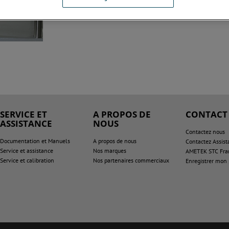
texturomètre TA1
avec nos attaches, outillages, gabarits
spécialisés dans le domaine laitier.
SERVICE ET
A PROPOS DE
CONTACT
ASSISTANCE
NOUS
Contactez nous
Documentation et Manuels
A propos de nous
Contactez Assist
Service et assistance
Nos marques
AMETEK STC Fra
Service et calibration
Nos partenaires commerciaux
Enregistrer mon 