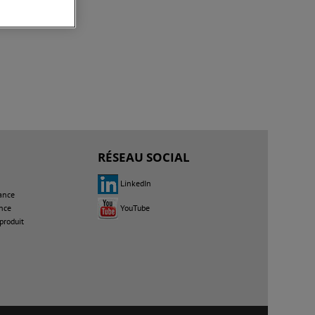
 et sondes
RÉSEAU SOCIAL
LinkedIn
ance
YouTube
nce
produit