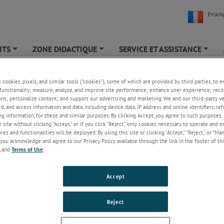
Franç
ITS
ZONE DIDACTIQUE
SERVICE ET ASSISTANCE
+
+
+
mètre hydraulique compact - Modèle 329
s cookies, pixels, and similar tools (“cookies”), some of which are provided by third parties, to 
functionality; measure, analyze, and improve site performance; enhance user experience; reco
ons; personalize content; and support our advertising and marketing. We and our third-party 
mètre hydraulique compact est conçu principalement pour des contrôle
rd, and access information and data, including device data, IP address and online identifiers, r
asionnels et non pour des mesures en continu.
g information, for these and similar purposes. By clicking Accept, you agree to such purposes. 
 site without clicking “Accept,” or if you click “Reject,” only cookies necessary to operate and 
Ce dynamomètre hydraulique compact est conçu princip
es and functionalities will be deployed. By using this site or clicking “Accept,” “Reject,” or “Ma
pour des contrôles de force occasionnels et non pour d
you acknowledge and agree to our Privacy Policy available through the link in the footer of thi
en continu. Les unités d'affichage de 63 mm de diamètre
, and
Terms of Use
.
aiguille de lecture maximale.
Accept
Peson Hydraulique Erichsen Modèle 329:
- Design compact – faible épaisseur
- Compensation pour les surfaces bosselées
Reject
- Capacités : 250N (56Lbs) à, 630kN (140,000Lbs)
- Précision: 1.6%de la pleine échelle