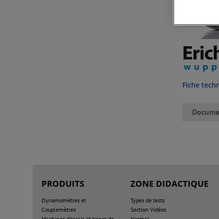
Fiche tech
Docume
PRODUITS
ZONE DIDACTIQUE
Dynamomètres et
Types de tests
Couplemètres
Section Vidéos
Machines d’essais et bancs de
Normes