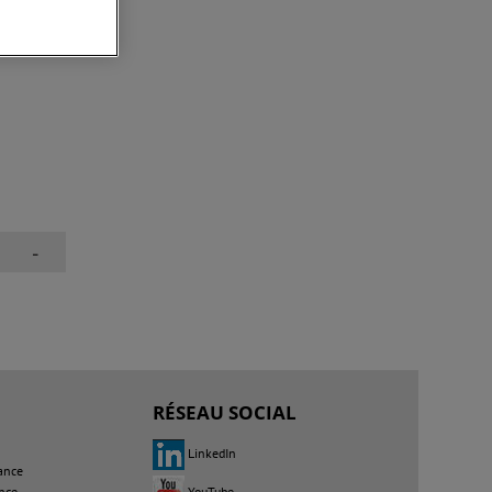
aidez
-
RÉSEAU SOCIAL
LinkedIn
ance
YouTube
nce